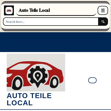
Auto Teile Local
☰
🔍
Skip
to
content
Ope
AUTO TEILE
Butt
LOCAL