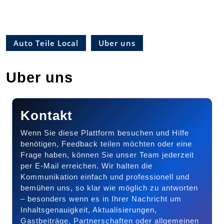
Auto Teile Local
Uber uns
Uber uns
Kontakt
Wenn Sie diese Plattform besuchen und Hilfe
benötigen, Feedback teilen möchten oder eine
Frage haben, können Sie unser Team jederzeit
per E-Mail erreichen. Wir halten die
Kommunikation einfach und professionell und
bemühen uns, so klar wie möglich zu antworten
– besonders wenn es in Ihrer Nachricht um
Inhaltsgenauigkeit, Aktualisierungen,
Gastbeiträge, Partnerschaften oder allgemeinen