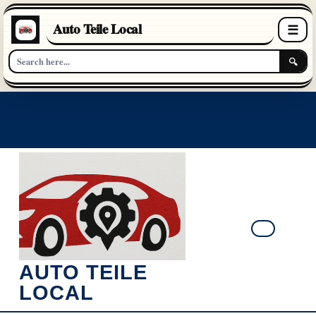
Auto Teile Local
☰
🔍
Skip
to
content
Ope
AUTO TEILE
Butt
LOCAL