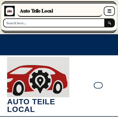
Auto Teile Local
☰
🔍
Skip
to
content
Ope
AUTO TEILE
Butt
LOCAL