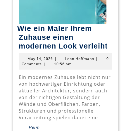
Wie ein Maler Ihrem
Zuhause einen
Wie
modernen Look verleiht
ein
May
Leon
May 14, 2026
|
Leon Hoffmann
|
0
Maler
14,
Hoffmann
Comments
|
10:56 am
2026
Ihrem
Ein modernes Zuhause lebt nicht nur
Zuhau
von hochwertiger Einrichtung oder
einen
aktueller Architektur, sondern auch
von der richtigen Gestaltung der
moder
Wände und Oberflächen. Farben,
Look
Strukturen und professionelle
verlei
Verarbeitung spielen dabei eine
Heim