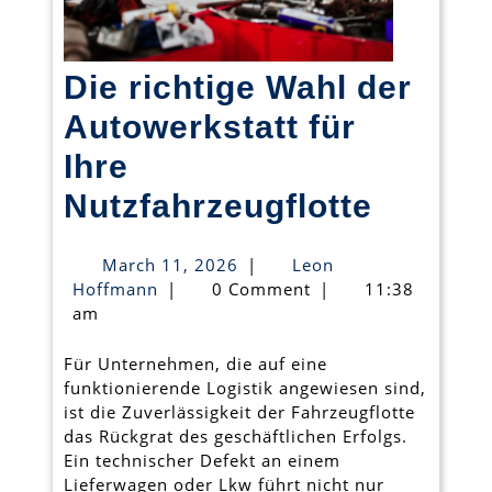
Die richtige Wahl der
Autowerkstatt für
Ihre
Die
Nutzfahrzeugflotte
richtig
March
March 11, 2026
|
Leon
Wahl
Leon
11,
Hoffmann
|
0 Comment
|
11:38
Hoffmann
2026
am
der
Autowe
Für Unternehmen, die auf eine
funktionierende Logistik angewiesen sind,
für
ist die Zuverlässigkeit der Fahrzeugflotte
Ihre
das Rückgrat des geschäftlichen Erfolgs.
Ein technischer Defekt an einem
Nutzfah
Lieferwagen oder Lkw führt nicht nur