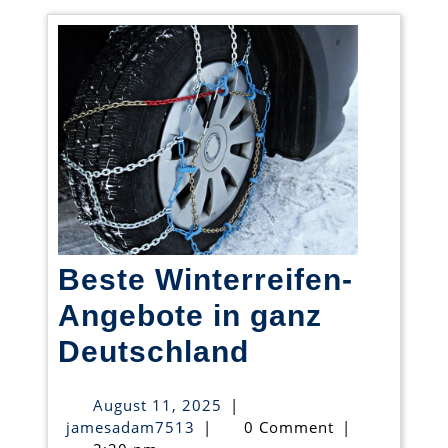
Beste Winterreifen-
Angebote in ganz
Beste
Deutschland
Winterreifen-
August
August 11, 2025
|
Angebote
jamesadam7513
11,
jamesadam7513
|
0 Comment
|
2025