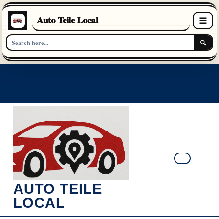
Auto Teile Local
☰
🔍
Skip
to
content
Ope
AUTO TEILE
Butt
LOCAL