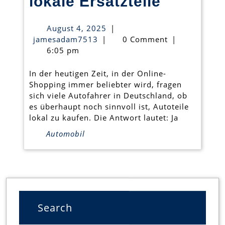
Stoßdäm
lokale Ersatzteile
vor
August
August 4, 2025
|
Ort
jamesadam7513
4,
jamesadam7513
|
0 Comment
|
2025
6:05 pm
in
Deutsch
In der heutigen Zeit, in der Online-
Shopping immer beliebter wird, fragen
finden
sich viele Autofahrer in Deutschland, ob
–
es überhaupt noch sinnvoll ist, Autoteile
lokal zu kaufen. Die Antwort lautet: Ja
Ihr
Automobil
Leitfade
für
lokale
Ersatzte
Search