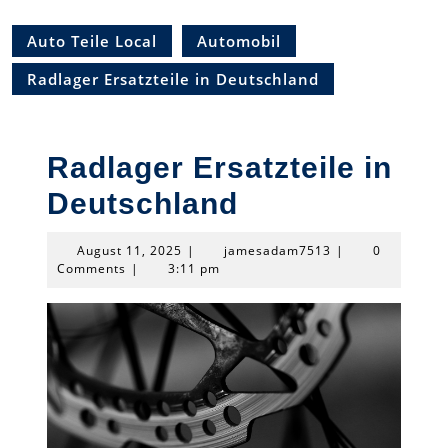
Auto Teile Local
Automobil
Radlager Ersatzteile in Deutschland
Radlager Ersatzteile in
Deutschland
August
jamesadam7513
August 11, 2025
|
jamesadam7513
|
0
11,
Comments
|
3:11 pm
2025