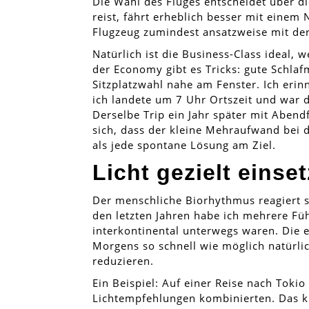
Die Wahl des Fluges entscheidet über di
reist, fährt erheblich besser mit einem 
Flugzeug zumindest ansatzweise mit der
Natürlich ist die Business-Class ideal, 
der Economy gibt es Tricks: gute Schla
Sitzplatzwahl nahe am Fenster. Ich eri
ich landete um 7 Uhr Ortszeit und war d
Derselbe Trip ein Jahr später mit Abend
sich, dass der kleine Mehraufwand bei d
als jede spontane Lösung am Ziel.
Licht gezielt einse
Der menschliche Biorhythmus reagiert st
den letzten Jahren habe ich mehrere Fü
interkontinental unterwegs waren. Die er
Morgens so schnell wie möglich natürli
reduzieren.
Ein Beispiel: Auf einer Reise nach Tokio
Lichtempfehlungen kombinierten. Das kl