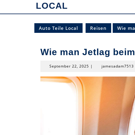
LOCAL
Auto Teile Local
Reisen
Wie ma
Wie man Jetlag beim
September
September 22, 2025
|
jamesadam7513
22,
2025