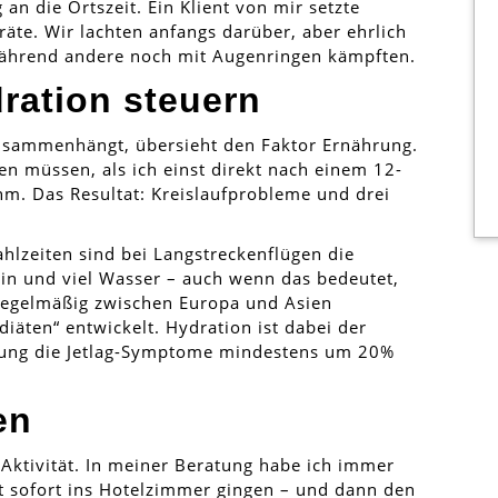
an die Ortszeit. Ein Klient von mir setzte
räte. Wir lachten anfangs darüber, aber ehrlich
 während andere noch mit Augenringen kämpften.
ration steuern
 zusammenhängt, übersieht den Faktor Ernährung.
en müssen, als ich einst direkt nach einem 12-
m. Das Resultat: Kreislaufprobleme und drei
Mahlzeiten sind bei Langstreckenflügen die
ein und viel Wasser – auch wenn das bedeutet,
 regelmäßig zwischen Europa und Asien
iäten“ entwickelt. Hydration ist dabei der
erung die Jetlag-Symptome mindestens um 20%
en
e Aktivität. In meiner Beratung habe ich immer
t sofort ins Hotelzimmer gingen – und dann den