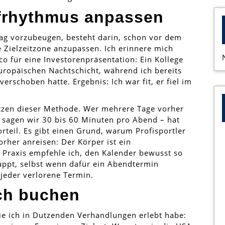
frhythmus anpassen
tlag vorzubeugen, besteht darin, schon vor dem
 Zielzeitzone anzupassen. Ich erinnere mich
co für eine Investorenpräsentation: Ein Kollege
uropäischen Nachtschicht, während ich bereits
rschoben hatte. Ergebnis: Ich war fit, er fiel im
tzen dieser Methode. Wer mehrere Tage vorher
 – sagen wir 30 bis 60 Minuten pro Abend – hat
rteil. Es gibt einen Grund, warum Profisportler
rher anreisen: Der Körper ist ein
er Praxis empfehle ich, den Kalender bewusst so
lappt, selbst wenn dafür ein Abendtermin
s jeder verlorene Termin.
sch buchen
 die ich in Dutzenden Verhandlungen erlebt habe: