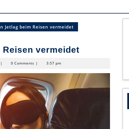
n Jetlag beim Reisen vermeidet
 Reisen vermeidet
jamesadam7513
|
0 Comments
|
3:57 pm