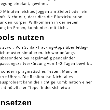
egung einplant, gewinnt.
20 Minuten leichtes Joggen am Zielort oder ein
t. Nicht nur, dass dies die Blutzirkulation
 für den Körper: Willkommen in der neuen
ung im Freien, kombiniert mit Licht.
ools nutzen
s zuvor. Von Schlaf-Tracking-Apps über Jetlag-
Lichtmuster simulieren. Ich war anfangs
insbesondere bei regelmäßig pendelnden
npassungszeitverkürzung von 1–2 Tagen bewirkt.
, sondern pragmatisches Testen. Manche
e Uhren. Die Realität ist: Nicht alles
h ausprobiert kann die richtige Kombination einen
ht nützlicher Tipps findet sich etwa
insetzen