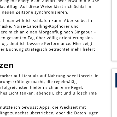
e eigene Energie am Zielort. Wer etwa in die USA
Nachtflug. Auf diese Weise lässt sich Schlaf im
 neuen Zeitzone synchronisieren.
weil man wirklich schlafen kann. Aber selbst in
fmaske, Noise-Cancelling-Kopfhörer und
nnere mich an einen Morgenflug nach Singapur –
en gesamten Tag über völlig orientierungslos.
flug: deutlich bessere Performance. Hier zeigt
er Buchung strategisch betrachtet mehr liefert
tzen
ärker auf Licht als auf Nahrung oder Uhrzeit. In
hrungskräfte gecoacht, die regelmäßig
folgreichsten hielten sich an eine Regel:
ches Licht tanken, abends Licht und Bildschirme
 nutzte ich bewusst Apps, die Weckzeit mit
ingt zunächst übertrieben, aber die Daten lügen