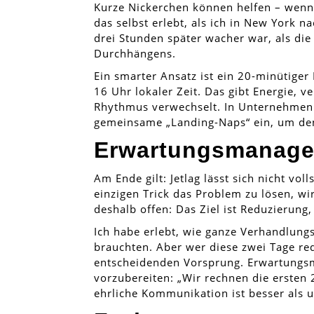
Kurze Nickerchen können helfen – wenn s
das selbst erlebt, als ich in New York n
drei Stunden später wacher war, als die
Durchhängens.
Ein smarter Ansatz ist ein 20-minütige
16 Uhr lokaler Zeit. Das gibt Energie, v
Rhythmus verwechselt. In Unternehmen
gemeinsame „Landing-Naps“ ein, um den
Erwartungsmanage
Am Ende gilt: Jetlag lässt sich nicht vol
einzigen Trick das Problem zu lösen, wi
deshalb offen: Das Ziel ist Reduzierung,
Ich habe erlebt, wie ganze Verhandlung
brauchten. Aber wer diese zwei Tage re
entscheidenden Vorsprung. Erwartungs
vorzubereiten: „Wir rechnen die ersten 2
ehrliche Kommunikation ist besser als u